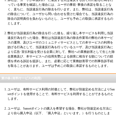
弊社は、ユーザが本規約の一に違反する又は違反するおそれのある行為を行
っている事実を確認した場合には、ユーザの事前･事後の承諾を取ることな
く、直ちに、当該違反行為の除去を行います。また、弊社は、当該違反行為
の除去について、ユーザから問い合わせを受けた場合でも、当該違反行為の
除去の説明責任を負わないものとし、ユーザも予めこの取扱に承諾するもの
とします。
弊社が当該違反行為の除去を行った後も、繰り返し本サービスを利用し当該
違反行為を行った場合、弊社は当該違反行為の除去作業等の弊社の本サービ
スの運用、及びユーザのコミュニティサービスとしての本サービスの利用を
妨げる行為として、当該違反行為を行っているユーザ、及び当該違反行為に
より広告･宣伝利益を受ける企業に対して、弊社への業務妨害として生じた除
去業務及び、本サービスへの信用失墜による損害に相当する額についての賠
償を求める訴訟を提訴し、また、必要に応じて業務妨害罪での刑事告訴手続
を取ることがあります。ユーザは予めこの取扱に承諾するものとします。
第19条 (有料サービスの利用)
ユーザは、有料サービス利用の対価として、弊社が別途定める方法によりSan
setポイントを使用することで、有料サービスを利用することができるものと
します。
ユーザは、Sansetポイントの購入を希望する場合、弊社が別途定める方法に
より自ら購入申込（以下、「購入申込」といいます。）を行うものとしま