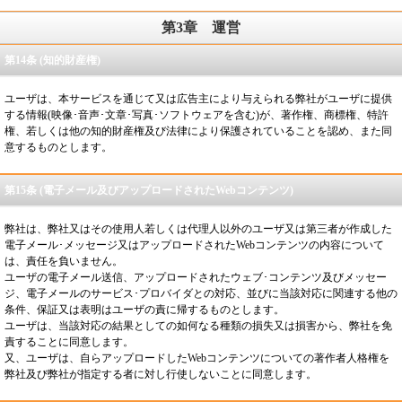
第3章
運営
第14条 (知的財産権)
ユーザは、本サービスを通じて又は広告主により与えられる弊社がユーザに提供
する情報(映像･音声･文章･写真･ソフトウェアを含む)が、著作権、商標権、特許
権、若しくは他の知的財産権及び法律により保護されていることを認め、また同
意するものとします。
第15条 (電子メール及びアップロードされたWebコンテンツ)
弊社は、弊社又はその使用人若しくは代理人以外のユーザ又は第三者が作成した
電子メール･メッセージ又はアップロードされたWebコンテンツの内容について
は、責任を負いません。
ユーザの電子メール送信、アップロードされたウェブ･コンテンツ及びメッセー
ジ、電子メールのサービス･プロバイダとの対応、並びに当該対応に関連する他の
条件、保証又は表明はユーザの責に帰するものとします。
ユーザは、当該対応の結果としての如何なる種類の損失又は損害から、弊社を免
責することに同意します。
又、ユーザは、自らアップロードしたWebコンテンツについての著作者人格権を
弊社及び弊社が指定する者に対し行使しないことに同意します。