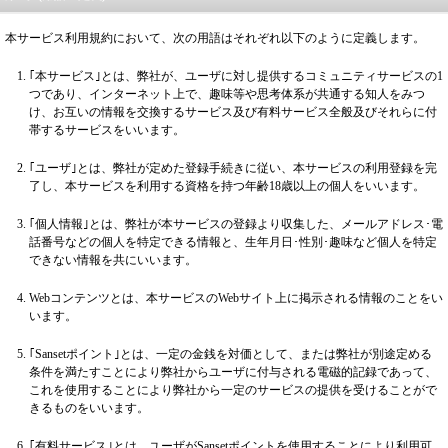
本サービス利用規約において、次の用語はそれぞれ以下のように定義します。
｢本サービス｣とは、弊社が、ユーザに対し提供するコミュニティサービスの1
つであり、インターネット上で、趣味等や思考体系が共通する知人をみつ
け、お互いの情報を交換するサービス及び有料サービス全般及びそれらに付
帯するサービスをいいます。
｢ユーザ｣とは、弊社が定めた登録手続きに従い、本サービスの利用登録を完
了し、本サービスを利用する資格を持つ年齢18歳以上の個人をいいます。
｢個人情報｣とは、弊社が本サービスの登録より収集した、メールアドレス･電
話番号などの個人を特定できる情報と、生年月日･性別･趣味など個人を特定
できない情報を共にいいます。
Webコンテンツとは、本サービスのWebサイト上に掲示される情報のことをい
います。
｢Sansetポイント｣とは、一定の金銭を対価として、または弊社が別途定める
条件を満たすことにより弊社からユーザに付与される電磁的記録であって、
これを使用することにより弊社から一定のサービスの提供を受けることがで
きるものをいいます。
｢有料サービス｣とは、ユーザがSansetポイントを使用することにより利用可