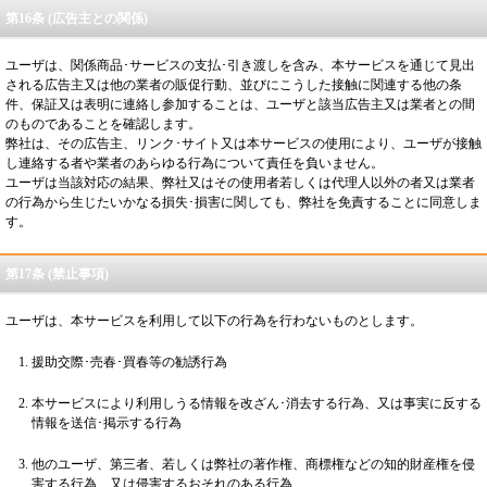
第16条 (広告主との関係)
ユーザは、関係商品･サービスの支払･引き渡しを含み、本サービスを通じて見出
される広告主又は他の業者の販促行動、並びにこうした接触に関連する他の条
件、保証又は表明に連絡し参加することは、ユーザと該当広告主又は業者との間
のものであることを確認します。
弊社は、その広告主、リンク･サイト又は本サービスの使用により、ユーザが接触
し連絡する者や業者のあらゆる行為について責任を負いません。
ユーザは当該対応の結果、弊社又はその使用者若しくは代理人以外の者又は業者
の行為から生じたいかなる損失･損害に関しても、弊社を免責することに同意しま
す。
第17条 (禁止事項)
ユーザは、本サービスを利用して以下の行為を行わないものとします。
援助交際･売春･買春等の勧誘行為
本サービスにより利用しうる情報を改ざん･消去する行為、又は事実に反する
情報を送信･掲示する行為
他のユーザ、第三者、若しくは弊社の著作権、商標権などの知的財産権を侵
害する行為、又は侵害するおそれのある行為