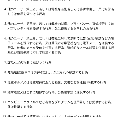
他のユーザ、第三者、若しくは弊社を差別若しくは誹謗中傷し、又は名誉若
しくは信用を傷つける行為
他のユーザ、第三者、若しくは弊社の財産、プライバシー、肖像権若しくは
パブリシティ権を侵害する行為、又は侵害するおそれのある行為
他のユーザ、第三者、若しくは弊社に対して無断で広告･宣伝･勧誘などの電
子メールを送信する行為、又は受信者が嫌悪感を抱く電子メールを送信する
行為、他者のメール受信を妨害する行為、連鎖的なメール転送を依頼する行
為及び当該依頼に応じて転送する行為
詐欺などの犯罪に結びつく行為
無限連鎖講(ネズミ講)を開設し、又はそれを勧誘する行為
児童ポルノ又は児童虐待にあたる画像、文書などを送信･掲載する行為
選挙運動又はこれに類似する行為、公職選挙法に違反する行為
コンピュータウイルスなど有害なプログラムを使用若しくは提供する行為、
又は推奨する行為
他のユーザ又は第三者になりすまして、本サービスを利用する行為