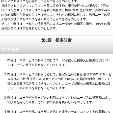
ゆるアクセスログを記録することができるものとします。
当該アクセスログについては、本章に定める他、犯罪が行われた場合や、犯罪が
行われたと疑うに足りる理由が存する場合や、検察･警察･監督官庁、弁護士会等
の公的機関から照会を受けた場合には、それらの機関に対して、該当ユーザの個
人情報及びアクセスログを開示することができるものとします。
そして、弊社は、それらの情報開示によるユーザからの損害、損失、その他の費
用の賠償又は補償を免れるものとします。
第6章
損害賠償
第25条 (免責)
弊社は、本サービスの利用に関してユーザが被った損害又は損失などについ
ては、一切の責任を負わないものとします。
弊社は、本サービスの利用に際して、第2条(規約の変更)及び第20条(本サービ
ス提供の中断)及び第21条(本サービスの終了)があった場合の料金、ポイント
等の返還及び払戻等はできないものとし、ユーザが被った損害又は損失に対
して、一切の責任を負わないものとします。
弊社は、ユーザが本サービスの利用によって、他のユーザ又は第三者に対し
て損害を与えた場合、その一切の責任を負わないものとします。
弊社は、ユーザが他のユーザに送信した電子メール、コメント等の返事につ