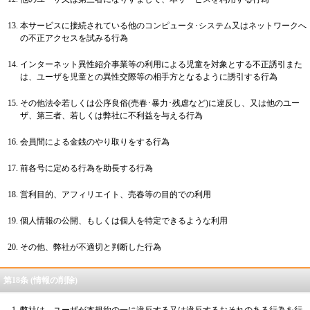
本サービスに接続されている他のコンピュータ･システム又はネットワークへ
の不正アクセスを試みる行為
インターネット異性紹介事業等の利用による児童を対象とする不正誘引また
は、ユーザを児童との異性交際等の相手方となるように誘引する行為
その他法令若しくは公序良俗(売春･暴力･残虐など)に違反し、又は他のユー
ザ、第三者、若しくは弊社に不利益を与える行為
会員間による金銭のやり取りをする行為
前各号に定める行為を助長する行為
営利目的、アフィリエイト、売春等の目的での利用
個人情報の公開、もしくは個人を特定できるような利用
その他、弊社が不適切と判断した行為
第18条 (情報の削除)