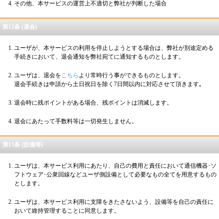
その他、本サービスの運営上不適切と弊社が判断した場合
第12条 (退会)
ユーザが、本サービスの利用を停止しようとする場合は、弊社が別途定める
手続きにおいて、退会通知を弊社宛てに通知するものとします。
ユーザは、退会を
こちら
より常時行う事ができるものとします。
退会手続きは申請から土日祝日を除く7日間以内に対応させて頂きます｡
退会時に残ポイントがある場合、残ポイントは消滅します。
退会にあたって手数料等は一切発生しません。
第13条 (設備等)
ユーザは、本サービス利用にあたり、自己の費用と責任において通信機器･ソ
フトウェア･公衆回線などユーザ側設備として必要なもの全てを用意するもの
とします。
ユーザは、本サービス利用に支障をきたさないよう、設備等を自己の責任に
おいて維持管理することに同意します。