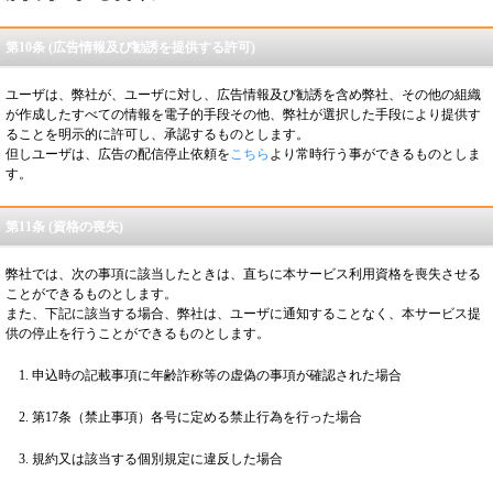
第10条 (広告情報及び勧誘を提供する許可)
ユーザは、弊社が、ユーザに対し、広告情報及び勧誘を含め弊社、その他の組織
が作成したすべての情報を電子的手段その他、弊社が選択した手段により提供す
ることを明示的に許可し、承認するものとします。
但しユーザは、広告の配信停止依頼を
こちら
より常時行う事ができるものとしま
す。
第11条 (資格の喪失)
弊社では、次の事項に該当したときは、直ちに本サービス利用資格を喪失させる
ことができるものとします。
また、下記に該当する場合、弊社は、ユーザに通知することなく、本サービス提
供の停止を行うことができるものとします。
申込時の記載事項に年齢詐称等の虚偽の事項が確認された場合
第17条（禁止事項）各号に定める禁止行為を行った場合
規約又は該当する個別規定に違反した場合