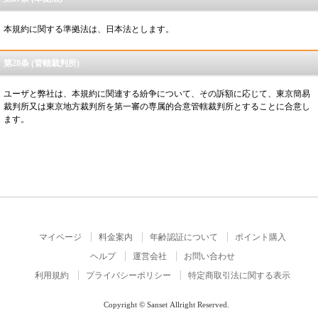
本規約に関する準拠法は、日本法とします。
第28条 (管轄裁判所)
ユーザと弊社は、本規約に関連する紛争について、その訴額に応じて、東京簡易
裁判所又は東京地方裁判所を第一審の専属的合意管轄裁判所とすることに合意し
ます。
マイページ
料金案内
年齢認証について
ポイント購入
ヘルプ
運営会社
お問い合わせ
利用規約
プライバシーポリシー
特定商取引法に関する表示
Copyright © Sanset Allright Reserved.