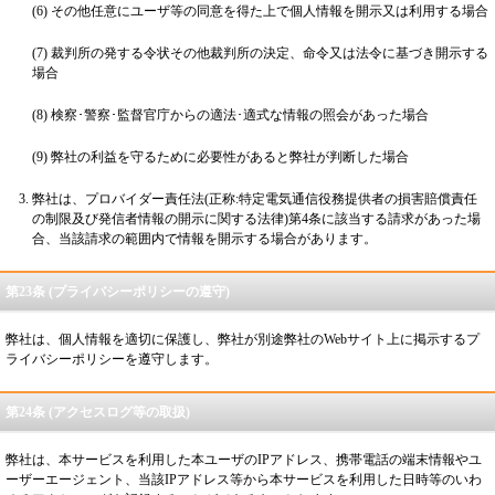
(6) その他任意にユーザ等の同意を得た上で個人情報を開示又は利用する場合
(7) 裁判所の発する令状その他裁判所の決定、命令又は法令に基づき開示する
場合
(8) 検察･警察･監督官庁からの適法･適式な情報の照会があった場合
(9) 弊社の利益を守るために必要性があると弊社が判断した場合
弊社は、プロバイダー責任法(正称:特定電気通信役務提供者の損害賠償責任
の制限及び発信者情報の開示に関する法律)第4条に該当する請求があった場
合、当該請求の範囲内で情報を開示する場合があります。
第23条 (プライバシーポリシーの遵守)
弊社は、個人情報を適切に保護し、弊社が別途弊社のWebサイト上に掲示するプ
ライバシーポリシーを遵守します。
第24条 (アクセスログ等の取扱)
弊社は、本サービスを利用した本ユーザのIPアドレス、携帯電話の端末情報やユ
ーザーエージェント、当該IPアドレス等から本サービスを利用した日時等のいわ