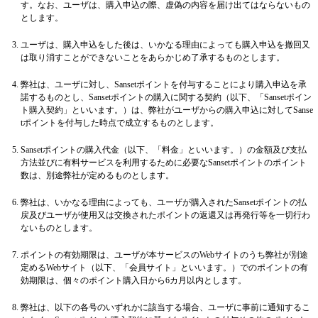
す。なお、ユーザは、購入申込の際、虚偽の内容を届け出てはならないもの
とします。
ユーザは、購入申込をした後は、いかなる理由によっても購入申込を撤回又
は取り消すことができないことをあらかじめ了承するものとします。
弊社は、ユーザに対し、Sansetポイントを付与することにより購入申込を承
諾するものとし、Sansetポイントの購入に関する契約（以下、「Sansetポイン
ト購入契約」といいます。）は、弊社がユーザからの購入申込に対してSanse
tポイントを付与した時点で成立するものとします。
Sansetポイントの購入代金（以下、「料金」といいます。）の金額及び支払
方法並びに有料サービスを利用するために必要なSansetポイントのポイント
数は、別途弊社が定めるものとします。
弊社は、いかなる理由によっても、ユーザが購入されたSansetポイントの払
戻及びユーザが使用又は交換されたポイントの返還又は再発行等を一切行わ
ないものとします。
ポイントの有効期限は、ユーザが本サービスのWebサイトのうち弊社が別途
定めるWebサイト（以下、「会員サイト」といいます。）でのポイントの有
効期限は、個々のポイント購入日から6カ月以内とします。
弊社は、以下の各号のいずれかに該当する場合、ユーザに事前に通知するこ