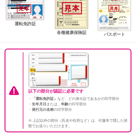
運転免許証
各種健康保険証
パスポート
以下の部分が認証に必要です
・
「運転免許証」
など、どの身分証であるかの印字部分
・
生年月日
または、
年齢
の印字部分
・
発行元の名称
の印字部分
※ 上記以外の部分（氏名や住所など）は、付箋等で隠した状
態でお送りいただけます。